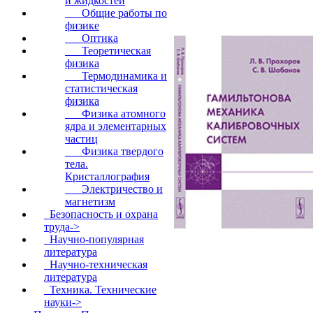
и жидкостей
Общие работы по
физике
Оптика
Теоретическая
физика
Термодинамика и
статистическая
физика
Физика атомного
ядра и элементарных
частиц
Физика твердого
тела.
Кристаллография
Электричество и
магнетизм
Безопасность и охрана
труда->
Научно-популярная
литература
Научно-техническая
литература
Техника. Технические
науки->