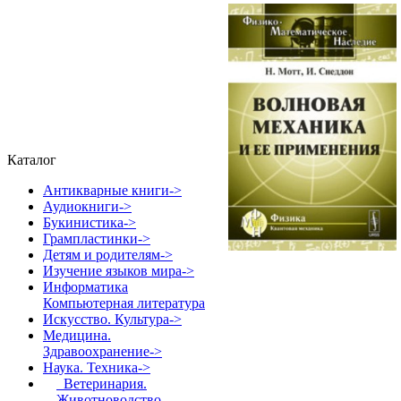
Каталог
Антикварные книги->
Аудиокниги->
Букинистика->
Грампластинки->
Детям и родителям->
Изучение языков мира->
Информатика
Компьютерная литература
Искусство. Культура->
Медицина.
Здравоохранение->
Наука. Техника
->
Ветеринария.
Животноводство.