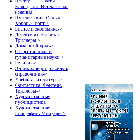
Постеры. Плакаты.
Календари. Нетекстовые
издания
Путешествия. Отдых.
Хобби. Спорт->
Бизнес и экономика->
Детективы. Боевики.
Триллеры->
Домашний круг->
Общественные и
гуманитарные науки->
Религия->
Энциклопедии, словари,
справочники->
Учебная литература->
Фантастика. Фэнтези.
Триллеры->
Художественная
публицистика
Художественная.
Биографии. Мемуары->