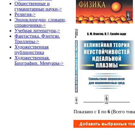
Общественные и
гуманитарные науки->
Религия->
Энциклопедии, словари,
справочники->
Учебная литература->
Фантастика. Фэнтези.
Триллеры->
Художественная
публицистика
Художественная.
Биографии. Мемуары->
Показано с
1
по
6
(Всего тов