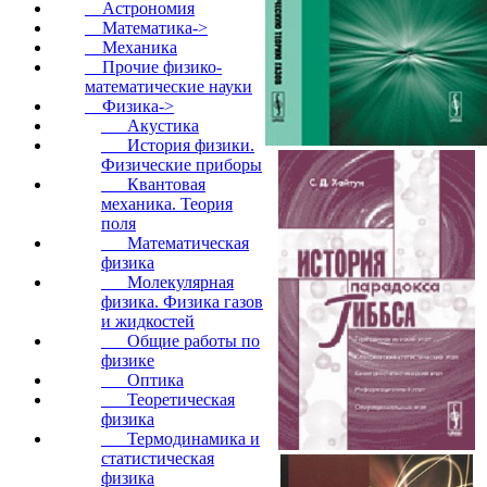
Астрономия
Математика->
Механика
Прочие физико-
математические науки
Физика
->
Акустика
История физики.
Физические приборы
Квантовая
механика. Теория
поля
Математическая
физика
Молекулярная
физика. Физика газов
и жидкостей
Общие работы по
физике
Оптика
Теоретическая
физика
Термодинамика и
статистическая
физика