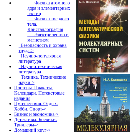
Физика атомного
ядра и элементарных
частиц
Физика твердого
тела.
Кристаллография
Электричество и
магнетизм
Безопасность и охрана
труда->
Научно-популярная
литература
Научно-техническая
литература
Техника. Технические
науки->
Постеры. Плакаты.
Календари. Нетекстовые
издания
Путешествия. Отдых.
Хобби. Спорт->
Бизнес и экономика->
Детективы. Боевики.
Триллеры->
Домашний круг->