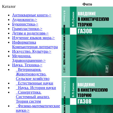
Фото
Каталог
Антикварные книги->
Аудиокниги->
Букинистика->
Грампластинки->
Детям и родителям->
Изучение языков мира->
Информатика
Компьютерная литература
Искусство. Культура->
Медицина.
Здравоохранение->
Наука. Техника
->
Ветеринария.
Животноводство.
Сельское хозяйство
Естественные науки
Наука. История науки
Синергетика.
Системный анализ.
Теория систем
Физико-математические
науки
->